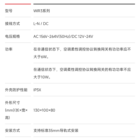
型号
WIR3系列
接线方式
L-N / DC
电压规格
AC 156V~264V(50Hz)/DC 12V~24V
功率
在非通信状态下，空调柔性调控协议转换网关有功功率应不
大于6W。
在通信状态下，空调柔性调控协议转换网关的有功功率不应
大于10W。
外壳防护性能
IP3X
外形尺寸
(mm)(长×宽×
130×100×80
高)
安装方式
支持标准35mm导轨式安装