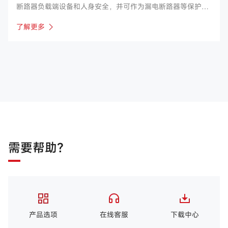
断路器负载端设备和人身安全，并可作为漏电断路器等保护电
器的执行元件。公司主要产品涉及FT30、34、38、39等系
了解更多
列，适用于如常开、正泰、良信、德力西、诺雅克等国内断路
器厂家。
需要帮助？
产品选项
在线客服
下载中心